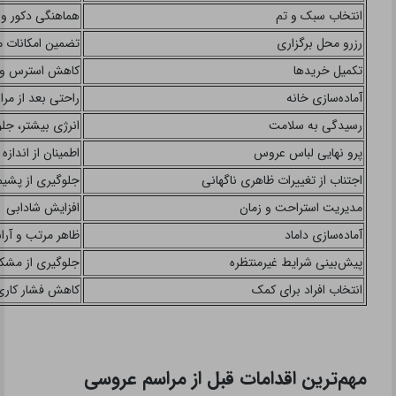
انتخاب سبک و تم
هماهنگی دکور و 
رزرو محل برگزاری
تضمین امکانات 
تکمیل خریدها
کاهش استرس و د
آماده‌سازی خانه
راحتی بعد از مرا
رسیدگی به سلامت
انرژی بیشتر، جلو
پرو نهایی لباس عروس
اطمینان از اندازه
اجتناب از تغییرات ظاهری ناگهانی
جلوگیری از پشیم
مدیریت استراحت و زمان
افزایش شادابی
آماده‌سازی داماد
ظاهر مرتب و آرا
پیش‌بینی شرایط غیرمنتظره
جلوگیری از مشکل
انتخاب افراد برای کمک
کاهش فشار کاری
مهم‌ترین اقدامات قبل از مراسم عروسی