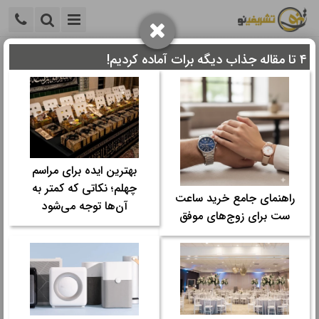
۴ تا مقاله جذاب دیگه برات آماده کردیم!
خانه
>
سایر
>
سایر مقالات
>
شلوارهای بوت‌کات، فلر بگ و
جورتس برند رخت
شلوارهای بوت‌کات، فلر بگ و جورتس برند
رخت
بهترین ایده برای مراسم
زمان مورد نیاز برای مطالعه:
۴ دقیقه
چهلم؛ نکاتی که کمتر به
راهنمای جامع خرید ساعت
تاریخ نگارش: ۱۲ بهمن ۱۴۰۴ - ۲۱:۴۴
آن‌ها توجه می‌شود
ست برای زوج‌های موفق
تعداد رای‌دهندگان:
۰
۰
دسته ها:
سایر مقالات
شلوار