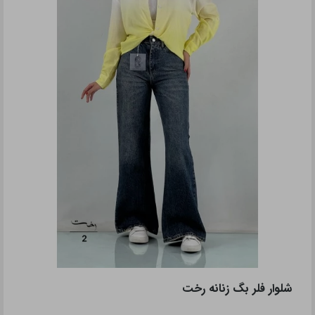
شلوار فلر بگ زنانه رخت