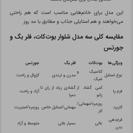
این مدل برای خانم‌هایی مناسب است که هم راحتی
می‌خواهند و هم استایلی جذاب و مطابق با مد روز.
مقایسه کلی سه مدل شلوار بوت‌کات، فلر بگ و
جورتس
ویژگی‌ها
بوت‌کات
فلر بگ
جورتس
کلاسیک و
نوع استایل
مدرن و ترندی
کژوال و راحت
شیک
کمی گشاد از
گشادی زیاد از ران تا
فرم پا
آزاد و راحت
زانو
دمپا
روزمره/مهمانی/
کاربرد
مهمانی/استایل خاص
روزمره/استریت
کار
فرم‌دهی
عالی
بسیار عالی
متوسط و آزاد
بدن