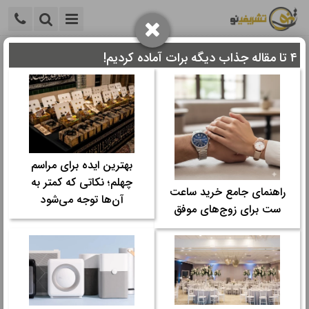
۴ تا مقاله جذاب دیگه برات آماده کردیم!
خانه
>
سایر
>
سایر مقالات
>
10 اشتباه رایج در انتخاب تالار
عروسی که نباید مرتکب شوید!✅
10 اشتباه رایج در انتخاب تالار عروسی که
نباید مرتکب شوید!✅
بهترین ایده برای مراسم
زمان مورد نیاز برای مطالعه:
۱۱ دقیقه
چهلم؛ نکاتی که کمتر به
راهنمای جامع خرید ساعت
تاریخ نگارش: ۲۶ خرداد ۱۴۰۵ - ۲۳:۲۱
آن‌ها توجه می‌شود
ست برای زوج‌های موفق
تعداد رای‌دهندگان:
۰
۰
دسته ها:
سایر مقالات
---