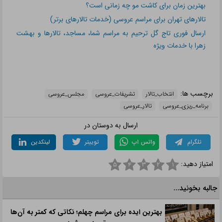
بهترین زمان برای کاشت مو چه زمانی است؟
تالارهای تهران برای مراسم عروسی (خدمات تالارهای برتر)
ارسال فوری تاج گل ترحیم به مراسم شما، مساجد، تالارها و بهشت
زهرا با خدمات ویژه
برچسب ها:
انتخاب_تالار
تشریفات_عروسی
مجلس_عروسی
برنامه_ریزی_عروسی
تالار_عروسی
ارسال به دوستان در
تلگرام
واتس اپ
توییتر
لینکدین
امتیاز دهید:
۵
۴
۳
۲
۱
جالبه بخونید...
بهترین ایده برای مراسم چهلم؛ نکاتی که کمتر به آن‌ها