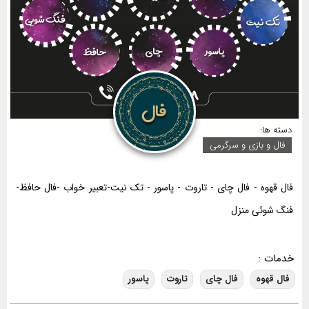
دسته ها:
فال و بازی و سرگرمی
فال قهوه - فال چای - تاروت - پاسور - تک نیت-تعبیر خواب -فال حافظ-
فنگ شوئی منزل
خدمات :
فال قهوه
فال چای
تاروت
پاسور