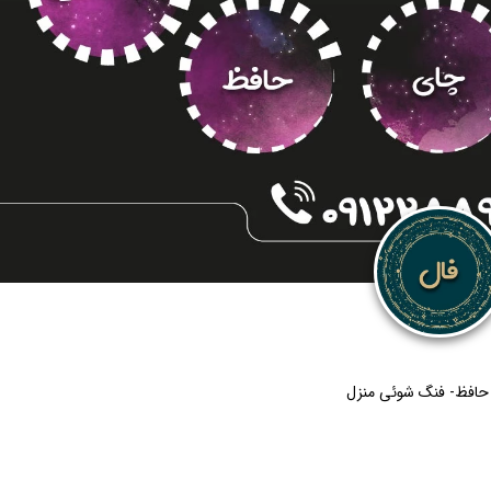
ل حافظ- فنگ شوئی منزل