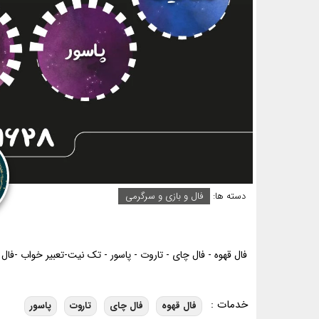
دسته ها:
فال و بازی و سرگرمی
فال قهوه - فال چای - تاروت - پاسور - تک نیت-تعبیر خواب -فا
خدمات :
فال قهوه
فال چای
تاروت
پاسور