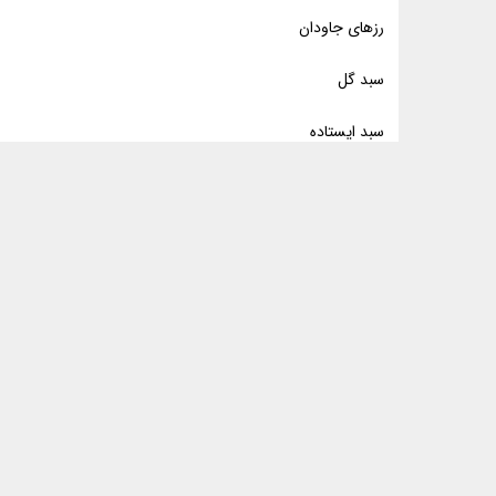
رزهای جاودان
سبد گل
سبد ایستاده
و....
خدمات :
گل آرایی
دسته گل
گل ماشین
گیاه آپار
ارسال به دوستان در
تلگرام
واتس اپ
توجه:
تمام اطلاعات موجود د