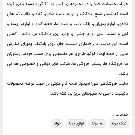
هورا، محصولات خود را در مجموعه ای کامل به 11 گروه دسته بندی کرده
است که شامل
شمع
،
بادکنک و لوازم
،
بمب شادی
،
کلاه و نقاب
،
تم های
تولدی
،
لوازم پذیرایی
،
بلک لایت و شب نما
،
جعبه کادو و لوازم
،
ریسه و
آویز و استند
،
سایر لوازم جشن
و
چاپ روی بادکنک
می باشد. گفتنی
است؛ این سایت، با راه‌اندازی سیستم چاپ روی بادکنک، پذیرای سفارش
هایی از جمله ایجاد لوگو، طرح یا هر مضمونی برای فست فودها، رستوران
ها، فروشگاه ها، بستنی فروشی ها، شرکت های دولتی و خصوصی هم می
باشد.
سایت فروشگاهی هورا امیدوار است گام مثبتی در جهت عرضۀ محصولات
باکیفیت داخلی به هم‌وطنان عزیز برداشته باشد.
خدمات :
کیک تولد
تم تولد
لوازم تولد
تولد