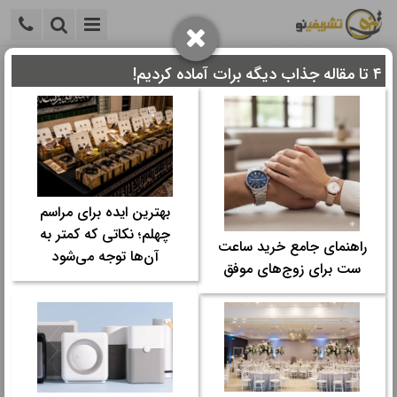
۴ تا مقاله جذاب دیگه برات آماده کردیم!
خانه
>
همایش و کنفرانس
>
هدیه مراسم
>
دیدن جدیدترین
عکس‌های کادو
دیدن جدیدترین عکس‌های کادو
زمان مورد نیاز برای مطالعه:
۱۲ دقیقه
بهترین ایده برای مراسم
تاریخ نگارش: ۱۹ مرداد ۱۴۰۳ - ۱۸:۳۵
چهلم؛ نکاتی که کمتر به
تعداد رای‌دهندگان:
۰
۰
راهنمای جامع خرید ساعت
آن‌ها توجه می‌شود
دسته ها:
ست برای زوج‌های موفق
هدیه مراسم
جدیدترین عکس‌های کادو را مشاهده کنید و از ایده‌های خلاقانه برای
انتخاب هدیه‌های خاص و زیبا الهام بگیرید. بهترین پیشنهادات برای هر
مناسبت.