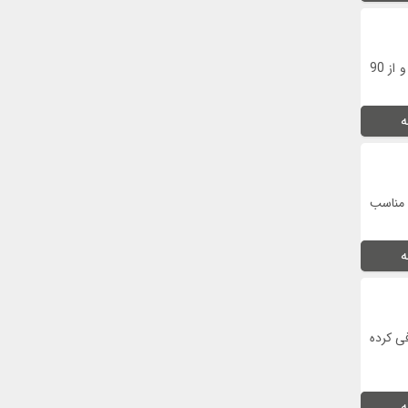
اگر تولد درپیش دارید و برای تزیین جشن تولد دخترانه سردرگم هستید، حتما این مطلب را با دقت بخوانید و از 90
ه
 مناسب
ه
فی کرده
ه