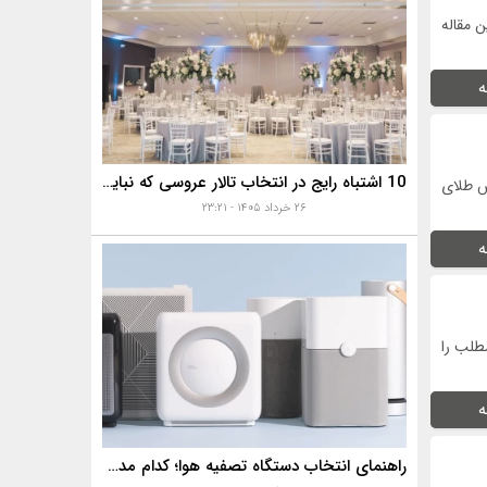
 مقاله
ه
10 اشتباه رایج در انتخاب تالار عروسی که نباید مرتکب شوید!✅
س طلای
۲۶ خرداد ۱۴۰۵ - ۲۳:۲۱
ه
طلب را
ه
راهنمای انتخاب دستگاه تصفیه هوا؛ کدام مدل برای آلودگی هوا