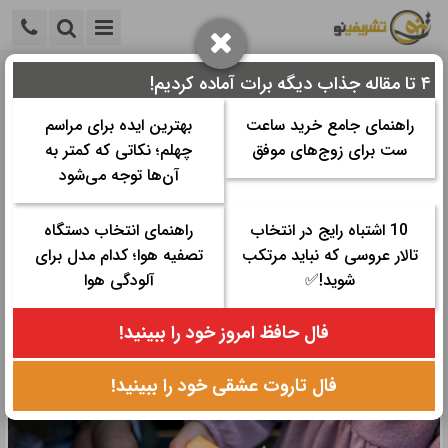
۴ تا مقاله جذاب دیگه برات آماده کردیم!
خانه
>
همایش و کنفرانس
>
هدیه مراسم
>
جعبه باکس سوپرایز
راهنمای جامع خرید ساعت
بهترین ایده برای مراسم
جعبه باکس سوپرایز
ست برای زوج‌های موفق
چهلم؛ نکاتی که کمتر به
آن‌ها توجه می‌شود
زمان مورد نیاز برای مطالعه:
۱۴ دقیقه
تاریخ نگارش: ۱ شهریور ۱۴۰۳ - ۱۶:۲۵
10 اشتباه رایج در انتخاب
راهنمای انتخاب دستگاه
تعداد رای‌دهندگان:
۰
۰
تالار عروسی که نباید مرتکب
تصفیه هوا؛ کدام مدل برای
دسته ها:
هدیه مراسم
شوید!✅
آلودگی هوا
جعبه باکس سورپرایز با طراحی‌های خلاقانه و جذاب برای لحظات خاص.
فال حافظ امروز خود را ببینید!
بهترین گزینه برای هدیه دادن و خلق خاطراتی به‌یادماندنی.
فال تاروت عشقی خود را ببینید!