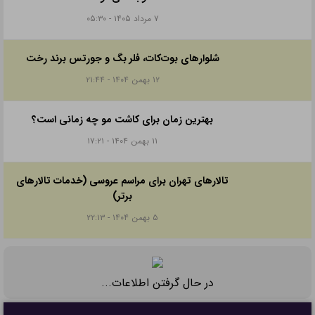
جعبه ولنتاین
کادو ولنتاین برای پسر ارزان قیمت
برچسب ها:
جعبه باکس سوپرایز
ارسال به دوستان در
تلگرام
واتس اپ
توییتر
لینکدین
امتیاز دهید:
۵
۴
۳
۲
۱
جالبه بخونید...
بهترین ایده برای مراسم چهلم؛ نکاتی که کمتر به آن‌ها
توجه می‌شود
۷ مرداد ۱۴۰۵ - ۰۵:۳۰