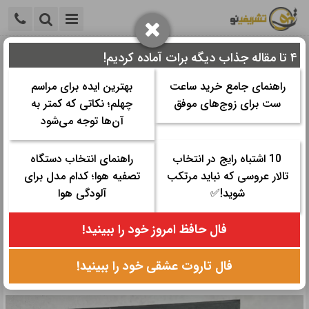
۴ تا مقاله جذاب دیگه برات آماده کردیم!
خانه
>
همایش و کنفرانس
>
هدیه مراسم
>
کادو روز مرد برای
عشقم
راهنمای جامع خرید ساعت
بهترین ایده برای مراسم
ست برای زوج‌های موفق
چهلم؛ نکاتی که کمتر به
کادو روز مرد برای عشقم
آن‌ها توجه می‌شود
زمان مورد نیاز برای مطالعه:
۱۴ دقیقه
10 اشتباه رایج در انتخاب
راهنمای انتخاب دستگاه
تاریخ نگارش: ۲۴ دی ۱۴۰۳ - ۲۰:۳۱
تالار عروسی که نباید مرتکب
تصفیه هوا؛ کدام مدل برای
تعداد رای‌دهندگان:
۰
۰
شوید!✅
آلودگی هوا
دسته ها:
هدیه مراسم
فال حافظ امروز خود را ببینید!
در روز مرد، هدیه‌ای که انتخاب می‌کنید باید فراتر از یک کادو معمولی
باشد. برای عشقی که در زندگی‌تان دارید، بهترین هدیه باید حسی عمیق
فال تاروت عشقی خود را ببینید!
از محبت و توجه را منتقل کند.