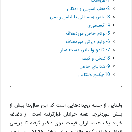
1-عروسک
2-عطر، اسپری و ادکلن
3-لباس زمستانی یا لباس رسمی
4-اکسسوری
5-لوازم خاص موردعلاقه
6-لوازم ورزش موردعلاقه
7- کادو ولنتاین دست ساز
8-کفش و کیف
9-هدایای خاص
10-پکیج ولنتاین
ولنتاین از جمله رویدادهایی است که این سال‌ها بیش از
پیش موردتوجه همه جوانان قرارگرفته است. از دغدغه
خرید یک هدیه ارزان قیمت برای دختر گرفته تا بررسی
انواع مختلف
کادو ولنتاین برای دختر 2025
، در ذهن