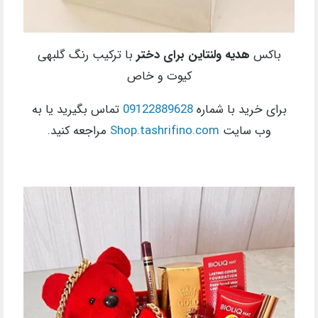
باکس
هدیه ولنتاین برای دختر
با ترکیب رنگ گلبهی
کیوت و خاص
برای خرید با شماره
09122889628
تماس بگیرید یا به
وب سایت
Shop.tashrifino.com
مراجعه کنید.