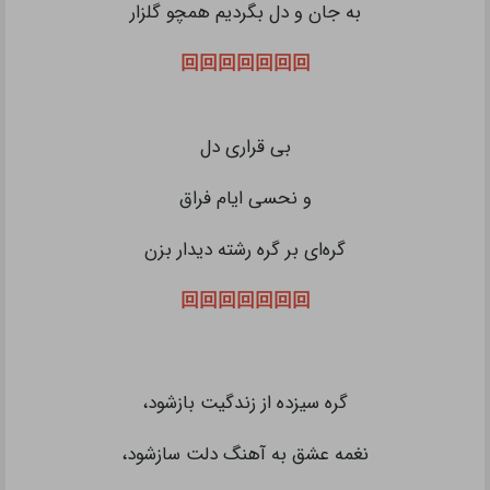
به جان و دل بگردیم همچو گلزار
回回回回回回回
بی قراری دل
و نحسی ایام فراق
گره‌ای بر گره رشته دیدار بزن
回回回回回回回
گره سیزده از زندگیت بازشود،
نغمه عشق به آهنگ دلت سازشود،