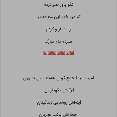
نگو باور نمی‌کردم
که من خود این سعادت را
برایت آرزو کردم
سیزده بدر مبارک
回回回回回回回
امیدوارم با جمع کردن هفت سین نوروزی
قرآنش نگهدارتان
آینه‌اش روشنایی زندگیتان
سکه‌اش برکت عمرتان