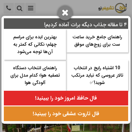
۴ تا مقاله جذاب دیگه برات آماده کردیم!
خانه
>
ایده و خلاقیت
>
ایده جشن ها
>
پیام تبریک سیزده به در
رسمی 1401
راهنمای جامع خرید ساعت
بهترین ایده برای مراسم
ست برای زوج‌های موفق
چهلم؛ نکاتی که کمتر به
پیام تبریک سیزده به در رسمی 1401
آن‌ها توجه می‌شود
زمان مورد نیاز برای مطالعه:
۷ دقیقه
10 اشتباه رایج در انتخاب
راهنمای انتخاب دستگاه
تاریخ نگارش: ۸ فروردین ۱۴۰۱ - ۲۰:۱۱
تالار عروسی که نباید مرتکب
تصفیه هوا؛ کدام مدل برای
تعداد رای‌دهندگان:
۲
۵
شوید!✅
آلودگی هوا
دسته ها:
ایده جشن ها
فال حافظ امروز خود را ببینید!
سیزده به در را با ارسال پیام های تبریک زیباتر و به یاد ماندنی کنیم.
فال تاروت عشقی خود را ببینید!