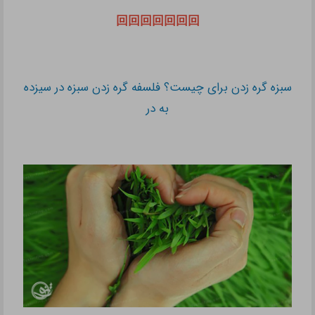
回回回回回回回
سبزه گره زدن برای چیست؟ فلسفه گره زدن سبزه در سیزده
به در