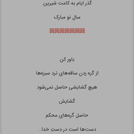
گذر ایام به کامت شیرین.
سال نو مبارک
回回回回回回回
‏باور کن
از گره زدن ساقه‌های ترد سبزه‌ها
هیچ گشایشی حاصل نمی‌شود
گشایش
حاصل گره‌های محکم
دست‌ها است در دستِ خدا...