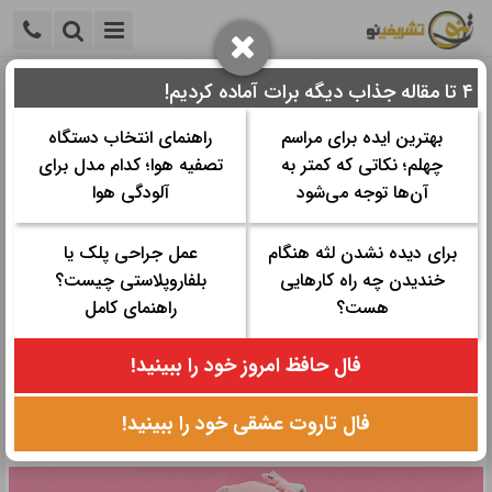
۴ تا مقاله جذاب دیگه برات آماده کردیم!
خانه
>
جشن تولد و دورهمی
>
هدیه تولد
>
خرید هدیه عروسک
بهترین ایده برای مراسم
راهنمای انتخاب دستگاه
خرید هدیه عروسک
چهلم؛ نکاتی که کمتر به
تصفیه هوا؛ کدام مدل برای
آن‌ها توجه می‌شود
آلودگی هوا
زمان مورد نیاز برای مطالعه:
۷ دقیقه
تاریخ نگارش: ۹ شهریور ۱۴۰۲ - ۱۲:۵۴
برای دیده نشدن لثه هنگام
عمل جراحی پلک یا
تعداد رای‌دهندگان:
۲
۵
خندیدن چه راه کارهایی
بلفاروپلاستی چیست؟
دسته ها:
هدیه تولد
هست؟
راهنمای کامل
اگر به فکر خرید کادو عروسکی هستید و این سوال برایتان ایجاد شده
فال حافظ امروز خود را ببینید!
که چگونه بهترین هدیه عروسکی را انتخاب کنیم و یا از کجا بهترین و
زیباترین مدل های عروسک را برای کودکان یا بزرگسالان تهیه کنیم، حتما
فال تاروت عشقی خود را ببینید!
در ادامه این بخش از تشریفینو با ما همراه بمانید