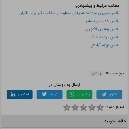
زیباترین ایده برای بادکنک آرایی مخصوص روز ولنتاین
مدل بادکنک ساده و شیک برای ولنتاین