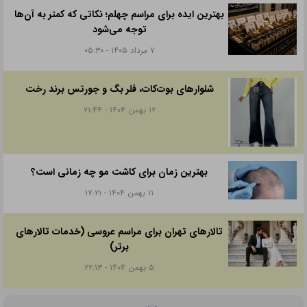
مطالب مرتبط و پیشنهادی:
باکس سوپرایز مردانه: هدیه‌ای متفاوت و شگفت‌انگیز برای آقایان
باکس هدیه تولد مادر
باکس ولنتاین لاکچری
باکس مردانه شیک
باکس لوازم آرایش
برچسب ها:
ولنتاین
ارسال به دوستان در
تلگرام
واتس اپ
توییتر
لینکدین
امتیاز دهید:
۵
۴
۳
۲
۱
جالبه بخونید...