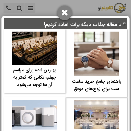
۴ تا مقاله جذاب دیگه برات آماده کردیم!
خانه
>
ایده و خلاقیت
>
ایده جشن ها
>
20 ایده جذاب بادکنک
آرایی ولنتاین
20 ایده جذاب بادکنک آرایی ولنتاین
زمان مورد نیاز برای مطالعه:
۵ دقیقه
بهترین ایده برای مراسم
تاریخ نگارش: ۱۶ مهر ۱۴۰۲ - ۱۷:۰۶
چهلم؛ نکاتی که کمتر به
تعداد رای‌دهندگان:
۰
۰
راهنمای جامع خرید ساعت
آن‌ها توجه می‌شود
دسته ها:
ست برای زوج‌های موفق
ایده جشن ها
در ادامه این بخش با تشریفینو همراه باشید و ایده های جذاب از بادکنک
آرایی ولنتاین را ببینید و با ایده گرفتن از این نمونه ها، یک دکوراسیون
منحصر به فرد و رمانتیک برای ولنتاین ایجاد کنید و این روز را به یاد
ماندنی تر کنید.