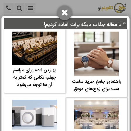
۴ تا مقاله جذاب دیگه برات آماده کردیم!
خانه
>
سایر
>
سایر مقالات
>
انواع ساک دستی کاغذی؛ مزایا و
معایب
انواع ساک دستی کاغذی؛ مزایا و معایب
زمان مورد نیاز برای مطالعه:
۸ دقیقه
بهترین ایده برای مراسم
تاریخ نگارش: ۲۲ آبان ۱۴۰۲ - ۰۹:۲۰
چهلم؛ نکاتی که کمتر به
تعداد رای‌دهندگان:
۰
۰
راهنمای جامع خرید ساعت
آن‌ها توجه می‌شود
دسته ها:
ست برای زوج‌های موفق
سایر مقالات
ساک دستی کاغذی معمولاً از کاغذ با دوام و با ضخامت مناسب ساخته
شده است و در اندازه ها و اشکال مختلفی قابل دسترس است. برخی از
استفاده های معمول این ساک ها شامل حمل خریدهای روزانه، بسته بندی
اجناس خریداری شده، تحویل سفارش غذا و یا کالاهایی هستند که نیاز به
بسته بندی دارند.