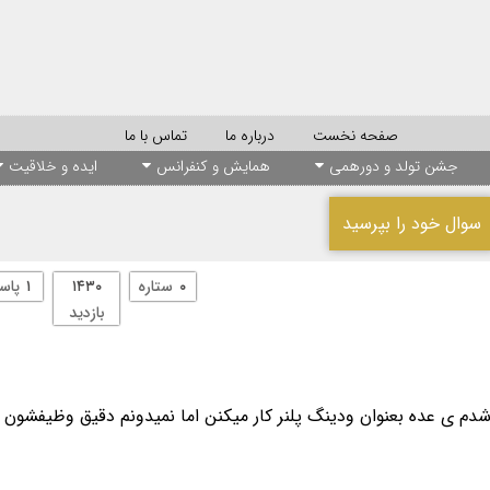
صفحه نخست
درباره ما
تماس با ما
جشن تولد و دورهمی
همایش و کنفرانس
ایده و خلاقیت
سوال خود را بپرسید
۰
ستاره
۱۴۳۰
۱
پاس
بازدید
شدم ی عده بعنوان ودینگ پلنر کار میکنن اما نمیدونم دقیق وظیفشون 