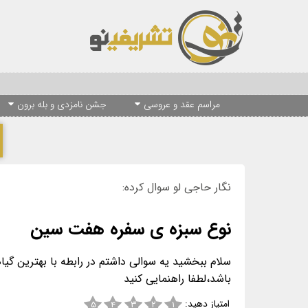
مراسم عقد و عروسی
جشن نامزدی و بله برون
نگار حاجی لو سوال کرده:
نوع سبزه ی سفره هفت سین
سلام ببخشید یه سوالی داشتم در رابطه با بهترین گ
باشد،لطفا راهنمایی کنید
امتیاز دهید:
۵
۴
۳
۲
۱