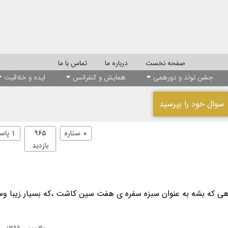
صفحه نخست
درباره ما
تماس با ما
جشن تولد و دورهمی
همایش و کنفرانس
ایده و خلاقیت
سوال خود را بپرسید
۰
ستاره
۹۶۵
۱
پاس
بازدید
یاهی که بشه به عنوان سبزه سفره ی هفت سین کاشت ،که بسیار زیبا وس