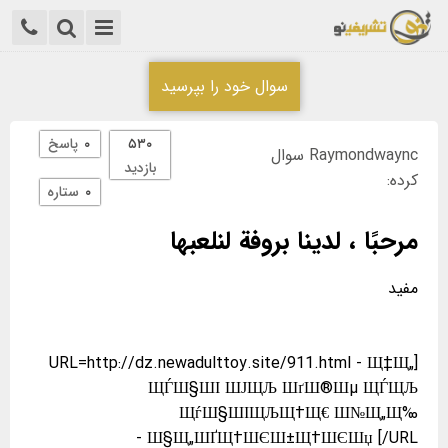
سوال خود را بپرسید
۵۳۰
۰
پاسخ
Raymondwaync سوال
بازدید
کرده:
۰
ستاره
مرحبًا ، لدینا بروفة لنلعبها
[URL=http://dz.newadulttoy.site/911.html - Щ‡Щ„
ЩЃШ§ШІ ШЈЩЉ ШґШ®Шµ ЩЃЩЉ
ЩѓШ§ШІЩЉЩ†Щ€ Ш№Щ„Щ‰
Ш§Щ„ШҐЩ†ШЄШ±Щ†ШЄШџ [/URL -