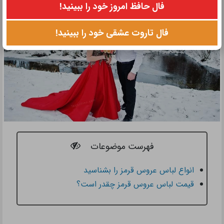
10 اشتباه رایج در انتخاب
راهنمای انتخاب دستگاه
تالار عروسی که نباید مرتکب
تصفیه هوا؛ کدام مدل برای
شوید!✅
آلودگی هوا
فال حافظ امروز خود را ببینید!
فال تاروت عشقی خود را ببینید!
فهرست موضوعات
انواع لباس عروس قرمز را بشناسید
قیمت لباس عروس قرمز چقدر است؟