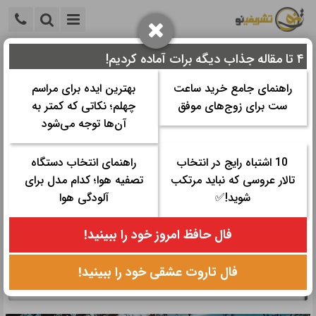
۴ تا مقاله جذاب دیگه برات آماده کردیم!
خانه
>
مراسم عقد و عروسی
>
عکاسی و آتلیه عروس
>
60 مدل
لباس عروس فرمالیته جدید 2021
راهنمای جامع خرید ساعت
بهترین ایده برای مراسم
ست برای زوج‌های موفق
چهلم؛ نکاتی که کمتر به
60 مدل لباس عروس فرمالیته جدید
آن‌ها توجه می‌شود
2021
10 اشتباه رایج در انتخاب
راهنمای انتخاب دستگاه
تالار عروسی که نباید مرتکب
تصفیه هوا؛ کدام مدل برای
زمان مورد نیاز برای مطالعه:
۱۱ دقیقه
شوید!✅
آلودگی هوا
تاریخ نگارش: ۱۱ خرداد ۱۴۰۰ - ۱۶:۱۳
تعداد رای‌دهندگان:
۰
۰
فال حافظ امروز خود را ببینید!
دسته ها:
عکاسی و آتلیه عروس
فال تاروت عشقی خود را ببینید!
اگر میخواهید بهترین مدل لباس عروس فرمالیته را مشاهده کنید و نکات
مهم انتخاب آن را دریابید، در این مقاله همراه ما باشید.