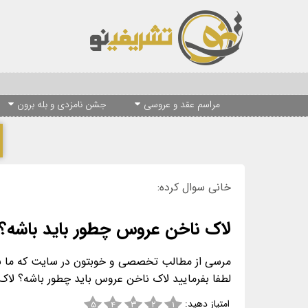
مراسم عقد و عروسی
جشن نامزدی و بله برون
خانی سوال کرده:
لاک ناخن عروس چطور باید باشه؟
لطفا بفرمایید لاک ناخن عروس باید چطور باشه؟ 
امتیاز دهید:
۵
۴
۳
۲
۱