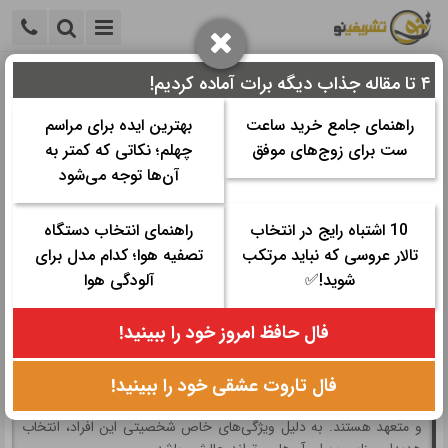
۴ تا مقاله جذاب دیگه برات آماده کردیم!
خانه
>
جشن تولد و دورهمی
>
هدیه تولد
>
کادوی تولد مرد تیر:
راهنمای انتخاب بهترین هدیه
راهنمای جامع خرید ساعت
بهترین ایده برای مراسم
ست برای زوج‌های موفق
چهلم؛ نکاتی که کمتر به
کادوی تولد مرد تیر: راهنمای انتخاب
آن‌ها توجه می‌شود
بهترین هدیه
10 اشتباه رایج در انتخاب
راهنمای انتخاب دستگاه
تالار عروسی که نباید مرتکب
تصفیه هوا؛ کدام مدل برای
زمان مورد نیاز برای مطالعه:
۹ دقیقه
شوید!✅
آلودگی هوا
تاریخ نگارش: ۱۷ اردیبهشت ۱۴۰۴ - ۱۸:۴۶
تعداد رای‌دهندگان:
۰
۰
فال حافظ امروز خود را ببینید!
دسته ها:
هدیه تولد
فال تاروت عشقی خود را ببینید!
مردان متولد تیرماه از ویژگی‌های خاص و پیچیده‌ای برخوردارند. این
مردان معمولاً دمدمی‌مزاج، احساساتی و در عین حال بسیار مسئولیت‌پذیر
و متعهد هستند. به دلیل ویژگی‌های خاص شخصیتی این افراد، انتخاب