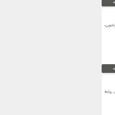
ه
راجویی،
ه
 روابط