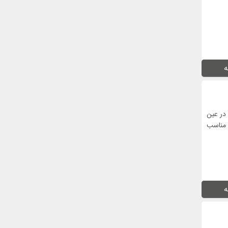
ه
 در عین
 مناسب
ه