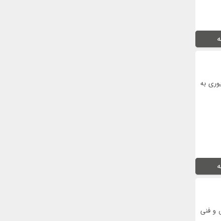
ه
وری به
ه
 و فنی