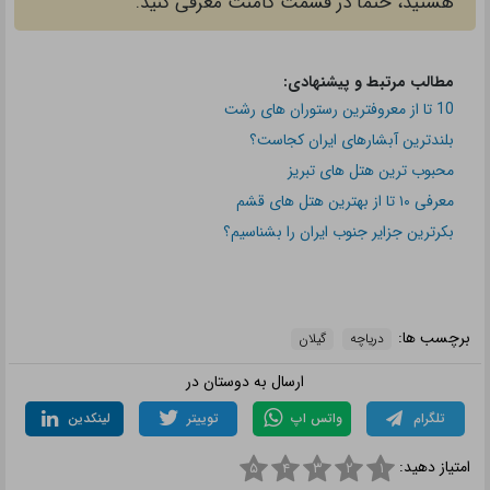
هستید، حتما در قسمت کامنت معرفی کنید.
مطالب مرتبط و پیشنهادی:
10 تا از معروفترین رستوران های رشت
بلندترین آبشارهای ایران کجاست؟
محبوب ترین هتل های تبریز
معرفی ۱۰ تا از بهترین هتل های قشم
بکرترین جزایر جنوب ایران را بشناسیم؟
برچسب ها:
دریاچه
گیلان
ارسال به دوستان در
تلگرام
واتس اپ
توییتر
لینکدین
امتیاز دهید:
۵
۴
۳
۲
۱