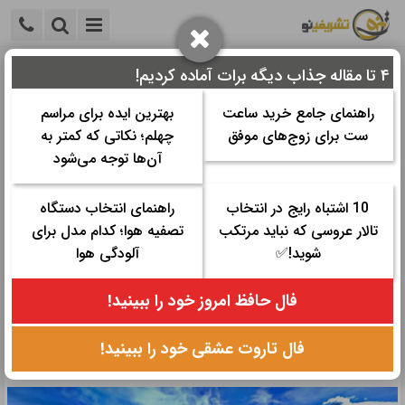
۴ تا مقاله جذاب دیگه برات آماده کردیم!
خانه
>
اخبار و اطلاعات مد و زیبایی
>
معرفی برترین برندها
>
دیدنی ترین دریاچه های گیلان
راهنمای جامع خرید ساعت
بهترین ایده برای مراسم
ست برای زوج‌های موفق
چهلم؛ نکاتی که کمتر به
دیدنی ترین دریاچه های گیلان
آن‌ها توجه می‌شود
زمان مورد نیاز برای مطالعه:
۸ دقیقه
10 اشتباه رایج در انتخاب
راهنمای انتخاب دستگاه
تاریخ نگارش: ۳ اردیبهشت ۱۴۰۳ - ۱۴:۱۵
تالار عروسی که نباید مرتکب
تصفیه هوا؛ کدام مدل برای
تعداد رای‌دهندگان:
۰
۰
شوید!✅
آلودگی هوا
دسته ها:
معرفی برترین برندها
فال حافظ امروز خود را ببینید!
در ادامه این بخش از تشریفینو، لیستی از دیدنی ترین دریاچه های گیلان
را آماده کردیم که می توانید یک گردش یک روزه و به یاد ماندنی به این
فال تاروت عشقی خود را ببینید!
دریاچه های زیبا و دیدنی داشته باشید.