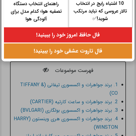
10 اشتباه رایج در انتخاب
راهنمای انتخاب دستگاه
تالار عروسی که نباید مرتکب
تصفیه هوا؛ کدام مدل برای
شوید!✅
آلودگی هوا
فال حافظ امروز خود را ببینید!
فال تاروت عشقی خود را ببینید!
فهرست موضوعات
1. برند جواهرات و اکسسوری تیفانی (TIFFANY &
CO)
2. برند جواهرات و ساعت کارتیه (CARTIER)
3. برند جواهرات و اکسسوری بولگاری (BVLGARI)
4. برند جواهرات و اکسسوری هری وینستون (HARRY
WINSTON)
5. برند جواهرات و اکسسوری ون کلیف اند ارپلز