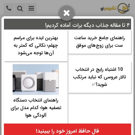
۴ تا مقاله جذاب دیگه برات آماده کردیم!
خانه
>
مراسم عقد و عروسی
>
تشریفات و برنامه ریزی
>
هر آنچه
برای برگزاری عروسی در پاییز باید بدانید
راهنمای جامع خرید ساعت
بهترین ایده برای مراسم
ست برای زوج‌های موفق
چهلم؛ نکاتی که کمتر به
هر آنچه برای برگزاری عروسی در پاییز باید
آن‌ها توجه می‌شود
بدانید
10 اشتباه رایج در انتخاب
تالار عروسی که نباید مرتکب
زمان مورد نیاز برای مطالعه:
۱۸ دقیقه
شوید!✅
تاریخ نگارش: ۱۱ دی ۱۳۹۸ - ۲۰:۰۲
تعداد رای‌دهندگان:
۲
۵
راهنمای انتخاب دستگاه
دسته ها:
تشریفات و برنامه ریزی
تصفیه هوا؛ کدام مدل برای
آلودگی هوا
اگر میخواهید نکات مهم برگزاری عروسی در پاییز را بدانید و بهترین تیم
تشریفات برای برگزاری عروسی در پاییز را بشناسید، همراه ما باشید.
فال حافظ امروز خود را ببینید!