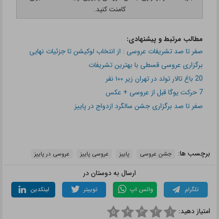
کامنت کنید.
مطالب مرتبط و پیشنهادی:
صفر تا صد تشریفات عروسی : از انتخاب لوکیشن تا جزئیات نهایی
برگزاری عروسی قسطی با بهترین تشریفات
20 باغ تالار تولد در تهران زیر ١٠٠ نفر
7 حركت یوگا قبل از عروسی + عكس
صفر تا صد برگزاری جشن سالگرد ازدواج در پاییز
برچسب ها:
جشن عروسی
پاییز
عروسی پاییز
عروسی در پاییز
ارسال به دوستان در
تلگرام
واتس اپ
توییتر
لینکدین
امتیاز دهید:
۵
۴
۳
۲
۱