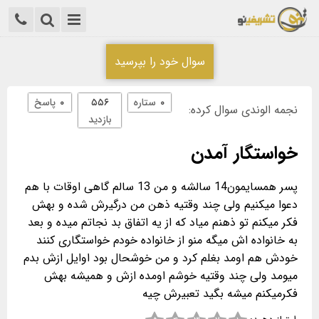
سوال خود را بپرسید
۰
ستاره
۵۵۶
۰
پاسخ
نجمه الوندی سوال کرده:
بازدید
خواستگار آمدن
پسر همسایمون14 سالشه و من 13 سالم گاهی اوقات با هم
دعوا میکنیم ولی چند وقتیه ذهن من درگیرش شده و بهش
فکر میکنم تو ذهنم میاد که از یه اتفاق بد نجاتم میده و بعد
به خانواده اش میگه منو از خانواده خودم خواستگاری کنند
خودش هم اومد بغلم کرد و من خوشحال بود اوایل ازش بدم
میومد ولی چند وقتیه خوشم اومده ازش و همیشه بهش
فکرمیکنم میشه بگید تعبیرش چیه