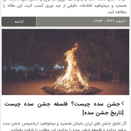
هستید و میخواهید اطلاعات دقیقی از عید نوروز کسب کنید، این مقاله را
مطالعه کنید.
۱ اسفند ۱۳۹۹ - ۰۹:۴۳
ادامه
جشن سده چیست؟ فلسفه جشن سده چیست
[تاریخ جشن سده]
اگر عاشق جشن های ایران باستان هستید و میخواهید درخصوص جشن سده
بیشتر بدانید و فلسفه جشن سده را بدانید، این مطلب را بادقت بخوانید.